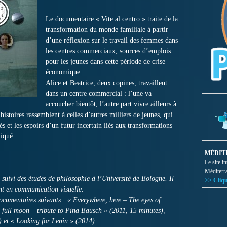
Le documentaire « Vite al centro » traite de la
transformation du monde familiale à partir
d’une réflexion sur le travail des femmes dans
les centres commerciaux, sources d’emplois
pour les jeunes dans cette période de crise
économique.
Alice et Beatrice, deux copines, travaillent
dans un centre commercial : l’une va
accoucher bientôt, l’autre part vivre ailleurs à
istoires rassemblent à celles d’autres milliers de jeunes, qui
tés et les espoirs d’un futur incertain liés aux transformations
iqué.
MÉDIT
Le site i
Méditerr
 suivi des études de philosophie à l’Université de Bologne. Il
>> Cliqu
nt en communication visuelle.
documentaires suivants : « Everywhere, here – The eyes of
 full moon – tribute to Pina Bausch » (2011, 15 minutes),
 et « Looking for Lenin » (2014).