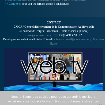
>> Cliquez ici
pour voir les derniers appels à candidatures
CONTACT
CMCA / Centre Méditerranéen de la Communication Audiovisuelle
30 boulevard Georges Clemenceau - 13004 Marseille (France)
cmca@cmca-med.org
| Tél : +33(0)4 91 42 03 02
Développement web & multimédias F.Revelli >
franco.revelli@cmca-med.org
|
Mentions
légales
Nous utilisons des cookies pour vous garantir la meilleure
expérience sur notre site web. Si vous continuez à utiliser ce