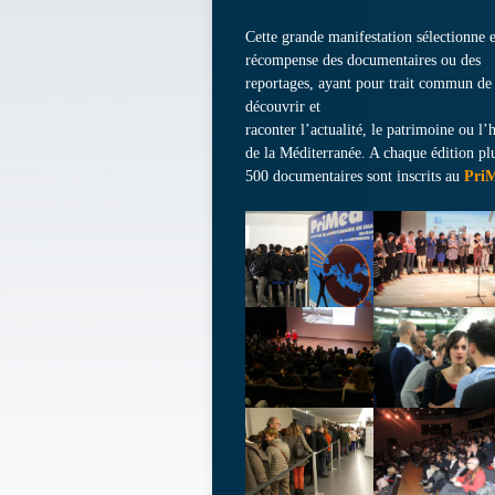
Cette grande manifestation sélectionne e
récompense des documentaires ou des
reportages, ayant pour trait commun de
découvrir et
raconter l’actualité, le patrimoine ou l’h
de la Méditerranée. A chaque édition pl
500 documentaires sont inscrits au
Pri