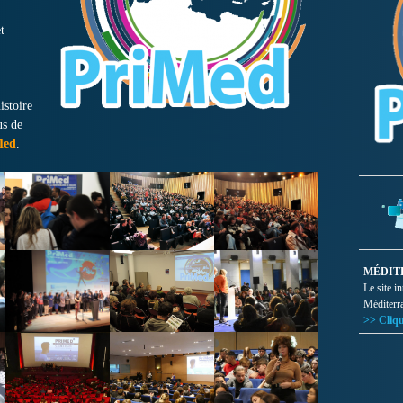
t
istoire
us de
Med
.
MÉDIT
Le site i
Méditerr
>> Cliqu