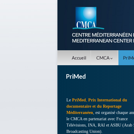
Accueil
CMCA
PriM
PriMed
Le
PriMed
,
Prix International du
documentaire et du Reportage
Méditerranéen
, est organisé chaque an
le CMCA en partenariat avec France
Télévisions, INA, RAI et ASBU (Arab 
Broadcasting Union).