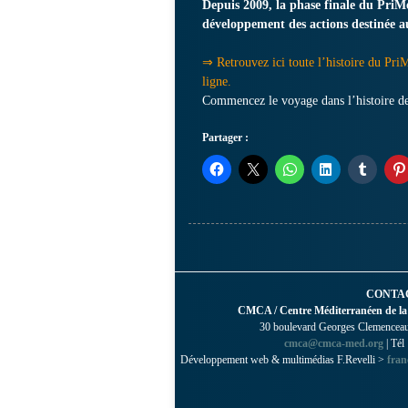
Depuis 2009, la phase finale du PriM
développement des actions destinée a
⇒ Retrouvez ici toute l’histoire du PriM
ligne.
Commencez le voyage dans l’histoire de
Partager :
CONTA
CMCA / Centre Méditerranéen de la
30 boulevard Georges Clemenceau 
cmca@cmca-med.org
| Tél
Développement web & multimédias F.Revelli >
fran