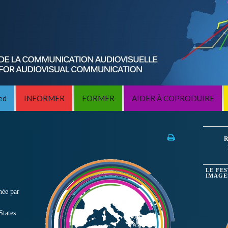
ed
INFORMER
FORMER
AIDER À COPRODUIRE
R
LE FE
IMAGE
née par
States