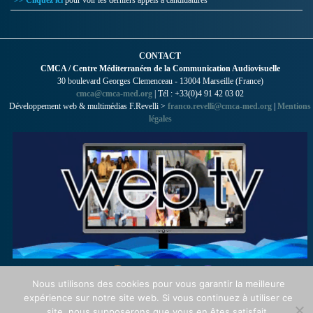
>> Cliquez ici
pour voir les derniers appels à candidatures
CONTACT
CMCA / Centre Méditerranéen de la Communication Audiovisuelle
30 boulevard Georges Clemenceau - 13004 Marseille (France)
cmca@cmca-med.org
| Tél : +33(0)4 91 42 03 02
Développement web & multimédias F.Revelli >
franco.revelli@cmca-med.org
|
Mentions
légales
Nous utilisons des cookies pour vous garantir la meilleure
expérience sur notre site web. Si vous continuez à utiliser ce
site, nous supposerons que vous en êtes satisfait.