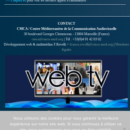
>> Cliquez ici
pour voir les derniers appels à candidatures
CONTACT
CMCA / Centre Méditerranéen de la Communication Audiovisuelle
30 boulevard Georges Clemenceau - 13004 Marseille (France)
cmca@cmca-med.org
| Tél : +33(0)4 91 42 03 02
Développement web & multimédias F.Revelli >
franco.revelli@cmca-med.org
|
Mentions
légales
Nous utilisons des cookies pour vous garantir la meilleure
expérience sur notre site web. Si vous continuez à utiliser ce
site, nous supposerons que vous en êtes satisfait.