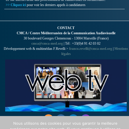
>> Cliquez ici
pour voir les derniers appels à candidatures
CONTACT
CMCA / Centre Méditerranéen de la Communication Audiovisuelle
30 boulevard Georges Clemenceau - 13004 Marseille (France)
cmca@cmca-med.org
| Tél : +33(0)4 91 42 03 02
Développement web & multimédias F.Revelli >
franco.revelli@cmca-med.org
|
Mentions
légales
Nous utilisons des cookies pour vous garantir la meilleure