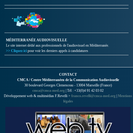
MÉDITERRANÉE AUDIOVISUELLE
Le site internet dédié aux professionnels de l'audiovisuel en Méditerranée.
>> Cliquez ici
pour voir les derniers appels à candidatures
CONTACT
CMCA / Centre Méditerranéen de la Communication Audiovisuelle
30 boulevard Georges Clemenceau - 13004 Marseille (France)
cmca@cmca-med.org
| Tél : +33(0)4 91 42 03 02
Développement web & multimédias F.Revelli >
franco.revelli@cmca-med.org
|
Mentions
légales