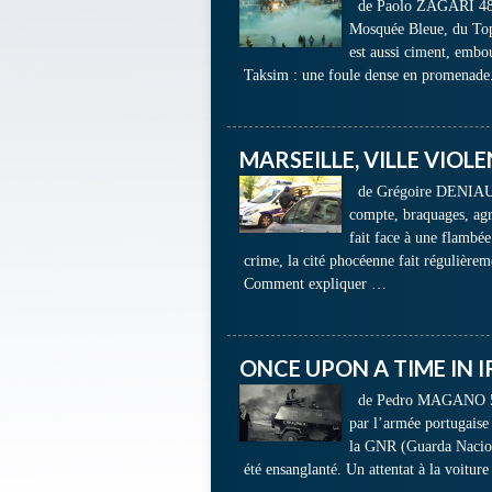
de Paolo ZAGARI 48 mi
Mosquée Bleue, du Topk
est aussi ciment, embo
Taksim : une foule dense en promenade.
MARSEILLE, VILLE VIOL
de Grégoire DENIAU 
compte, braquages, agr
fait face à une flambé
crime, la cité phocéenne fait régulièrem
Comment expliquer …
ONCE UPON A TIME IN 
de Pedro MAGANO 50 m
par l’armée portugaise 
la GNR (Guarda Naciona
été ensanglanté. Un attentat à la voitu