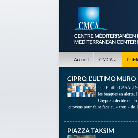
Accueil
CMCA
PriM
CIPRO, L’ULTIMO MURO
de Emilio CASALINI 4
les banques en alerte, 
Chypre a décidé de pro
citoyens pour faire face au « trou » de 
PIAZZA TAKSIM