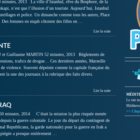
nutes, 2013 La ville d’Istanbul, rêve du Bosphore, de la
api, n’est que l’illusion d’un touriste. Aujourd’hui, Istanbul
uteillages et police. Un dimanche comme tous les autres, Place
 Des femmes en niqab côtoient des filles en …
Lire la suite
ENTE
et Guillaume MARTIN 52 minutes, 2013 Règlements de
essions, trafics de drogue… Ces dernières années, Marseille
e de violence. Souvent dépeinte comme la capitale française du
ent la une des journaux à la rubrique des faits divers.
Lire la suite
MÉDIT
Le site i
IRAQ
Méditerr
>> Cliqu
inutes, 2014 C’était la mission la plus risquée menée
depuis la guerre coloniale. Le jour du départ du contingent de
l Republicana, la garde nationale) pour la guerre en Irak a
re piégée a presque entièrement …