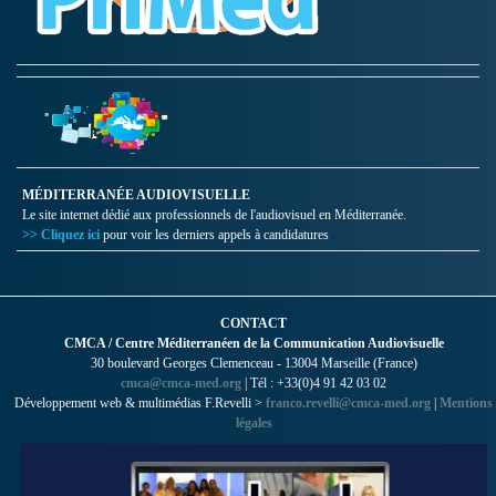
MÉDITERRANÉE AUDIOVISUELLE
Le site internet dédié aux professionnels de l'audiovisuel en Méditerranée.
>> Cliquez ici
pour voir les derniers appels à candidatures
CONTACT
CMCA / Centre Méditerranéen de la Communication Audiovisuelle
30 boulevard Georges Clemenceau - 13004 Marseille (France)
cmca@cmca-med.org
| Tél : +33(0)4 91 42 03 02
Développement web & multimédias F.Revelli >
franco.revelli@cmca-med.org
|
Mentions
légales