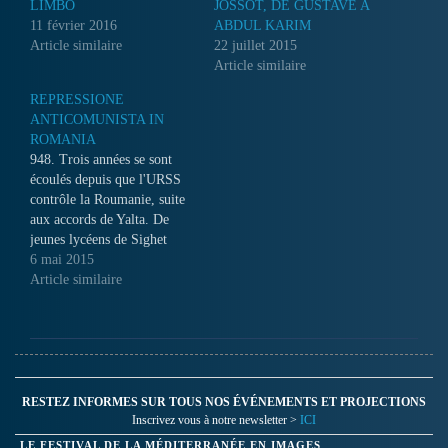
LIMBO
JOSSOT, DE GUSTAVE A
11 février 2016
ABDUL KARIM
Article similaire
22 juillet 2015
Article similaire
REPRESSIONE
ANTICOMUNISTA IN
ROMANIA
948. Trois années se sont
écoulés depuis que l'URSS
contrôle la Roumanie, suite
aux accords de Yalta. De
jeunes lycéens de Sighet
manifestent contre le
6 mai 2015
nouveau pouvoir en place.
Article similaire
Ils seront tous arrêtés et
conduits dans la nouvelle
prison pour criminels
politiques de la ville...
RESTEZ INFORMES SUR TOUS NOS ÉVÉNEMENTS ET PROJECTIONS
Inscrivez vous à notre newsletter >
ICI
LE FESTIVAL DE LA MÉDITERRANÉE EN IMAGES