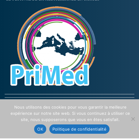
Nous utilisons des cookies pour vous garantir la meilleure
expérience sur notre site web. Si vous continuez à utiliser ce
site, nous supposerons que vous en êtes satisfait.
OK
Politique de confidentialité
MÉDITERRANÉE AUDIOVISUELLE
Le site internet dédié aux professionnels de l'audiovisuel en Méditerranée.