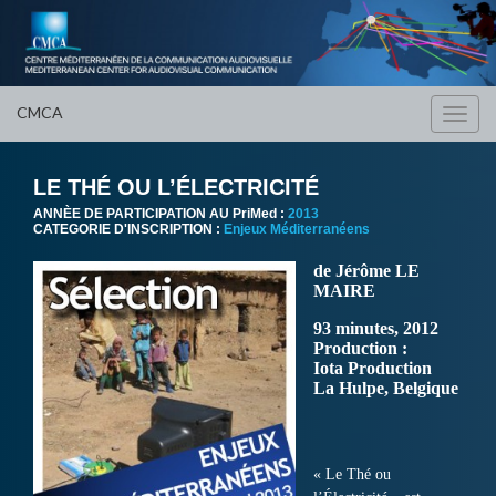
CMCA
Toggl
navig
LE THÉ OU L’ÉLECTRICITÉ
ANNÈE DE PARTICIPATION AU PriMed :
2013
CATEGORIE D'INSCRIPTION :
Enjeux Méditerranéens
de Jérôme LE
MAIRE
93 minutes, 2012
Production :
Iota Production
La Hulpe, Belgique
« Le Thé ou