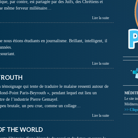
que, par contre, est partagée par des Juifs, des Chrétiens et
ne même ferveur millénaire…
Lire la suite
e nous étions étudiants en journalisme. Brillant, intelligent, il
 années.
 souriant.
Lire la suite
EYROUTH
 témoignage qui tente de traduire le malaise ressenti autour de
 Rond-Point Paris-Beyrouth », pendant lequel eut lieu un
MÉDIT
Le site i
stre de l’industrie Pierre Gemayel.
Méditerr
n peu brutale, un peu crue, comme un collage…
>> Cliqu
Lire la suite
 OF THE WORLD