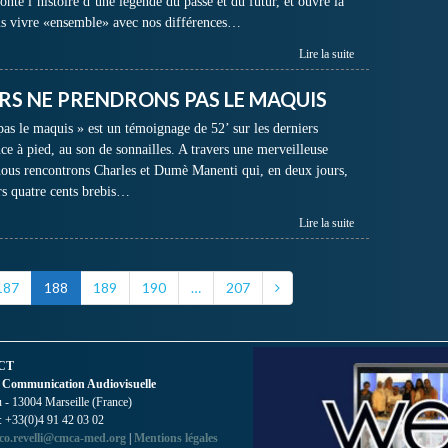
onte l’histoire d’une légende du passé et du futur, et ouvre la
us vivre «ensemble» avec nos différences…
Lire la suite
ERS NE PRENDRONS PAS LE MAQUIS
pas le maquis » est un témoignage de 52’ sur les derniers
ce à pied, au son de sonnailles. A travers une merveilleuse
ous rencontrons Charles et Dumè Manenti qui, en deux jours,
rs quatre cents brebis…
Lire la suite
187
188
189
190
…
207
CT
 Communication Audiovisuelle
- 13004 Marseille (France)
 : +33(0)4 91 42 03 02
co.revelli@cmca-med.org
|
Mentions légales