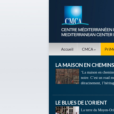
Accueil
CMCA
PriM
LA MAISON EN CHEMIN
‘La maison en chemins’
noire. C’est un road mo
déracinement, l’héritage
LE BLUES DE L’ORIENT
La terre du Moyen-Orie