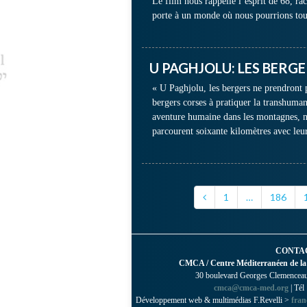
Le film nous rappelle l’esprit de 68, rac
porte à un monde où nous pourrions to
U PAGHJOLU: LES BERG
« U Paghjolu, les bergers ne prendront 
bergers corses à pratiquer la transhuman
aventure humaine dans les montagnes, n
parcourent soixante kilomètres avec leu
1
…
186
CONTA
CMCA / Centre Méditerranéen de la
30 boulevard Georges Clemenceau 
cmca@cmca-med.org
| Tél
Développement web & multimédias F.Revelli >
fran