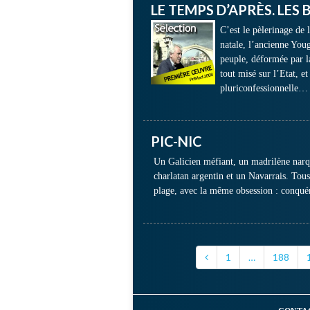
LE TEMPS D’APRÈS. LE
C’est le pèlerinage de l
natale, l’ancienne Yougo
peuple, déformée par la
tout misé sur l’Etat, e
pluriconfessionnelle…
PIC-NIC
Un Galicien méfiant, un madrilène narquo
charlatan argentin et un Navarrais. Tou
plage, avec la même obsession : conquéri
1
…
188