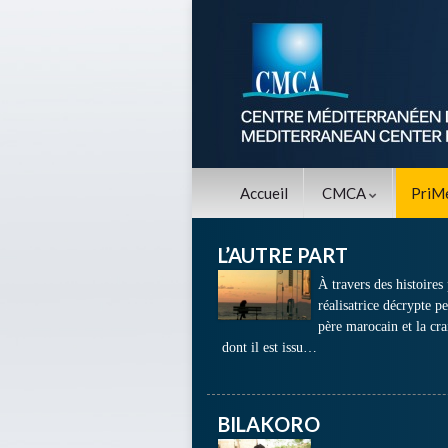
Accueil
CMCA
PriM
L’AUTRE PART
À travers des histoires 
réalisatrice décrypte p
père marocain et la crai
dont il est issu…
BILAKORO