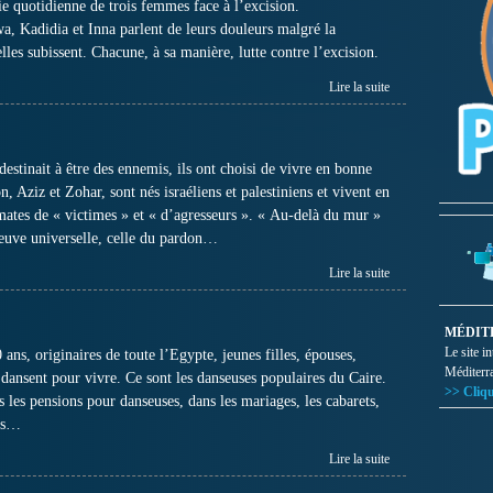
ie quotidienne de trois femmes face à l’excision.
, Kadidia et Inna parlent de leurs douleurs malgré la
elles subissent. Chacune, à sa manière, lutte contre l’excision.
Lire la suite
 destinait à être des ennemis, ils ont choisi de vivre en bonne
, Aziz et Zohar, sont nés israéliens et palestiniens et vivent en
mates de « victimes » et « d’agresseurs ». « Au-delà du mur »
reuve universelle, celle du pardon…
Lire la suite
MÉDIT
Le site i
 ans, originaires de toute l’Egypte, jeunes filles, épouses,
Méditerr
 dansent pour vivre. Ce sont les danseuses populaires du Caire.
>> Cliqu
s les pensions pour danseuses, dans les mariages, les cabarets,
ses…
Lire la suite