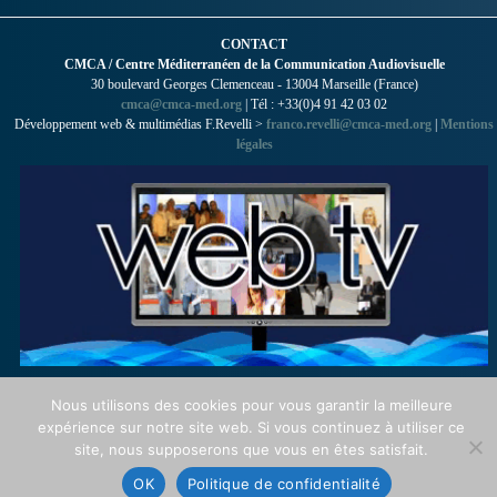
CONTACT
CMCA / Centre Méditerranéen de la Communication Audiovisuelle
30 boulevard Georges Clemenceau - 13004 Marseille (France)
cmca@cmca-med.org
| Tél : +33(0)4 91 42 03 02
Développement web & multimédias F.Revelli >
franco.revelli@cmca-med.org
|
Mentions
légales
Nous utilisons des cookies pour vous garantir la meilleure
expérience sur notre site web. Si vous continuez à utiliser ce
site, nous supposerons que vous en êtes satisfait.
OK
Politique de confidentialité