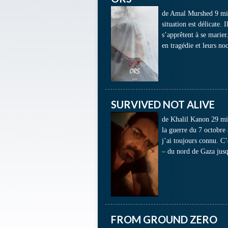
de Amal Murshed 9 min,
situation est délicate. 
s’apprêtent à se marier
en tragédie et leurs no
SURVIVED NOT ALIVE
de Khalil Kanon 29 min
la guerre du 7 octobre
j’ai toujours connu. C’
– du nord de Gaza jus
FROM GROUND ZERO