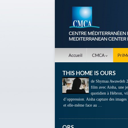
Accueil
CMCA
PriM
THIS HOME IS OURS
de Shymaa Awawdeh 21m
film avec Aisha, une j
quotidien à Hébron, vil
d’oppression. Aisha capture des images po
et elle-même face au …
ORS