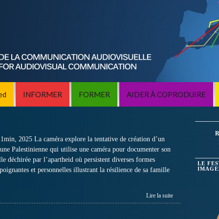
ed
INFORMER
FORMER
AIDER À COPRODUIRE
R
in, 2025 La caméra explore la tentative de création d’un
eune Palestinienne qui utilise une caméra pour documenter son
le déchirée par l’apartheid où persistent diverses formes
LE FE
ignantes et personnelles illustrant la résilience de sa famille
IMAGE
Lire la suite