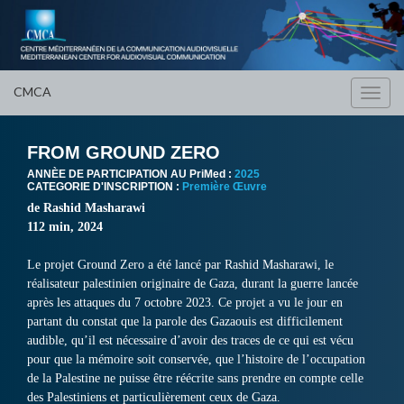
CMCA
Toggl
navig
FROM GROUND ZERO
ANNÈE DE PARTICIPATION AU PriMed :
2025
CATEGORIE D'INSCRIPTION :
Première Œuvre
de Rashid Masharawi
112 min, 2024
Le projet Ground Zero a été lancé par Rashid Masharawi, le
réalisateur palestinien originaire de Gaza, durant la guerre lancée
après les attaques du 7 octobre 2023. Ce projet a vu le jour en
partant du constat que la parole des Gazaouis est difficilement
audible, qu’il est nécessaire d’avoir des traces de ce qui est vécu
pour que la mémoire soit conservée, que l’histoire de l’occupation
de la Palestine ne puisse être réécrite sans prendre en compte celle
des Palestiniens et particulièrement ceux de Gaza.