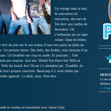
Un voyage dans la nuit,
de rencontres en
rencontres, des bars de
Tel-Aviv aux ruelles de
Jérusalem. On
s’embarque sur un tapis
volant. Dans les boîtes
e levé du jour sur le son techno d’une rave party en plein air.
age. Un premier baiser. Des Juifs, des Arabes, tous citoyens d’un
pare. Un Israélien sur cinq est arabe. Et pourtant… Une
monde par surprise. Aux uns: Would You Have Sex With an
th An Israeli Jew? Ils ne s’y attendent pas. Troublés, ils
t de leurs propres réactions. Beaucoup n’y avait même pas
MÉDIT
sible apparaît. Le désir, aussi. Peut-être…
Le site i
Méditerr
>> Cliqu
de le cinéma en travaillant avec Amos Gitaï.