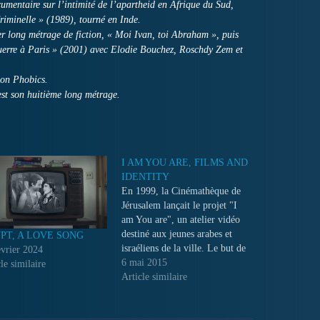
umentaire sur l’intimité de l’apartheid en Afrique du Sud,
riminelle » (1989), tourné en Inde.
ier long métrage de fiction, « Moi Ivan, toi Abraham », puis
uerre à Paris » (2001) avec Elodie Bouchez, Roschdy Zem et
ion Phobics.
st son huitième long métrage.
I AM YOU ARE, FILMS AND
IDENTITY
En 1999, la Cinémathèque de
Jérusalem lançait le projet "I
am You are", un atelier vidéo
destiné aux jeunes arabes et
PT, A LOVE SONG
israéliens de la ville. Le but de
évrier 2024
cette entreprise étaient de créer
6 mai 2015
le similaire
un espace de rencontre
Article similaire
permettant à ces jeunes
adolescents de travailler sur
projet commun qui leur