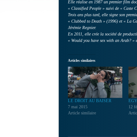
Elle réalise en 1987 un premier film doc
« Classified People » suivi de « Caste C
Trois ans plus tard, elle signe son prem
« Clubbed to Death » (1996) et « La G
Jérémie Regnier.
En 2011, elle crée la société de product
« Would you have sex with an Arab? » e
Articles similaires
LE DROIT AU BAISER
EGY
7 mai 2015
12 f
Article similaire
Artic