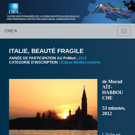
CMCA
Toggl
navig
ITALIE, BEAUTÉ FRAGILE
ANNÈE DE PARTICIPATION AU PriMed :
2013
CATEGORIE D'INSCRIPTION :
Enjeux Méditerranéens
de Morad
AÏT-
HABBOU
CHE
53 minutes,
2012
L’Italie est