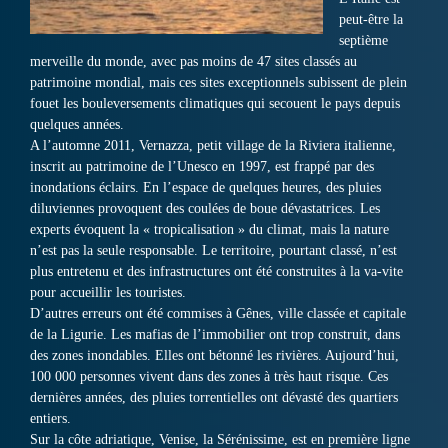
peut-être la
septième
merveille du monde, avec pas moins de 47 sites classés au
patrimoine mondial, mais ces sites exceptionnels subissent de plein
fouet les bouleversements climatiques qui secouent le pays depuis
quelques années.
A l’automne 2011, Vernazza, petit village de la Riviera italienne,
inscrit au patrimoine de l’Unesco en 1997, est frappé par des
inondations éclairs. En l’espace de quelques heures, des pluies
diluviennes provoquent des coulées de boue dévastatrices. Les
experts évoquent la « tropicalisation » du climat, mais la nature
n’est pas la seule responsable. Le territoire, pourtant classé, n’est
plus entretenu et des infrastructures ont été construites à la va-vite
pour accueillir les touristes.
D’autres erreurs ont été commises à Gênes, ville classée et capitale
de la Ligurie. Les mafias de l’immobilier ont trop construit, dans
des zones inondables. Elles ont bétonné les rivières. Aujourd’hui,
100 000 personnes vivent dans des zones à très haut risque. Ces
dernières années, des pluies torrentielles ont dévasté des quartiers
entiers.
Sur la côte adriatique, Venise, la Sérénissime, est en première ligne