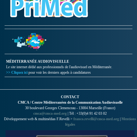
MÉDITERRANÉE AUDIOVISUELLE
Le site internet dédié aux professionnels de l'audiovisuel en Méditerranée.
>> Cliquez ici
pour voir les derniers appels à candidatures
CONTACT
CMCA / Centre Méditerranéen de la Communication Audiovisuelle
30 boulevard Georges Clemenceau - 13004 Marseille (France)
cmca@cmca-med.org
| Tél : +33(0)4 91 42 03 02
Développement web & multimédias F.Revelli >
franco.revelli@cmca-med.org
|
Mentions
légales