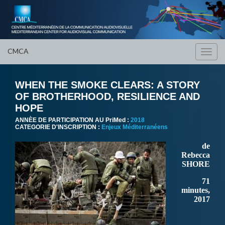
CMCA
Toggl
navig
WHEN THE SMOKE CLEARS: A STORY
OF BROTHERHOOD, RESILIENCE AND
HOPE
ANNÈE DE PARTICIPATION AU PriMed :
2018
CATEGORIE D'INSCRIPTION :
Enjeux Méditerranéens
de
Rebecca
SHORE
71
minutes,
2017