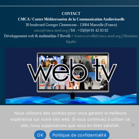
CONTACT
CMCA / Centre Méditerranéen de la Communication Audiovisuelle
30 boulevard Georges Clemenceau - 13004 Marseille (France)
cmca@cmca-med.org
| Tél : +33(0)4 91 42 03 02
Développement web & multimédias F.Revelli >
franco.revelli@cmca-med.org
|
Mentions
légales
Nous utilisons des cookies pour vous garantir la meilleure
expérience sur notre site web. Si vous continuez à utiliser ce
site, nous supposerons que vous en êtes satisfait.
OK
Politique de confidentialité