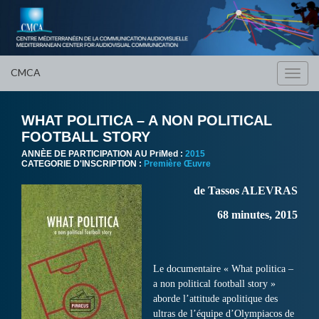
CMCA
Toggl
navig
WHAT POLITICA – A NON POLITICAL
FOOTBALL STORY
ANNÈE DE PARTICIPATION AU PriMed :
2015
CATEGORIE D'INSCRIPTION :
Première Œuvre
de Tassos ALEVRAS
68 minutes, 2015
Le documentaire « What politica –
a non political football story »
aborde l’attitude apolitique des
ultras de l’équipe d’Olympiacos de