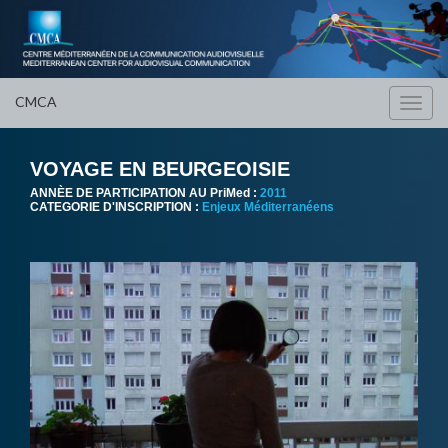
CMCA
Toggl
navig
VOYAGE EN BEURGEOISIE
ANNÈE DE PARTICIPATION AU PriMed :
2011
CATEGORIE D'INSCRIPTION :
Enjeux Méditerranéens