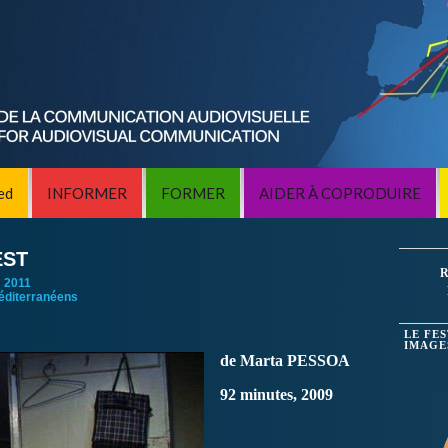
ed
INFORMER
FORMER
AIDER À COPRODUIRE
EST
R
:
2011
éditerranéens
LE FE
IMAGE
de Marta PESSOA
92 minutes, 2009