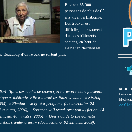
Environ 35 000
personnes de plus de 65
ans vivent à Lisbonne.
Les trouver est
difficile, mais souvent
dans des bâtiments
anciens, en haut de
l’escalier, derrière les
es. Beaucoup d’entre eux ne sortent plus.
MÉDIT
4. Après des études de cinéma, elle travaille dans plusieurs
Le site i
que et théâtrale. Elle a tourné les films suivants : « Kissing
Méditerr
998), « Nicolau – story of a penguin » (documentaire, 24
>> Cliqu
28 minutes, 2004), « Someone will watch over you » (fiction, 14
ntaire, 40 minutes, 2005), « User’s guide to the domestic
 Lisbon’s under arrest » (documentaire, 92 minutes, 2009).