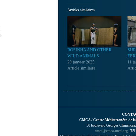
Articles similaires
ROSINHA AND OTHER
SUR
WILD ANIMALS
FER
29 janvier 2025
11 j
Article similaire
Artic
CONTA
CMCA / Centre Méditerranéen de la
30 boulevard Georges Clemenceau 
cmca@cmca-med.org
| Tél