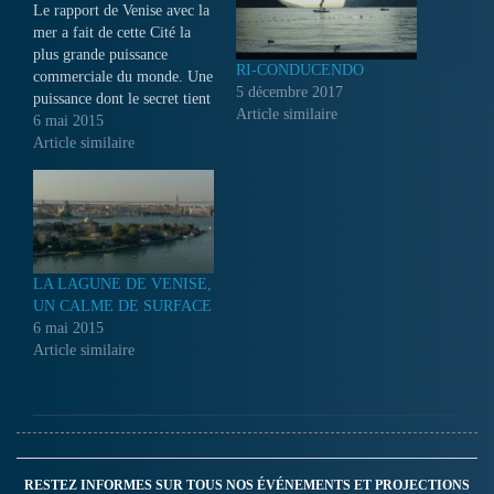
Le rapport de Venise avec la
mer a fait de cette Cité la
plus grande puissance
RI-CONDUCENDO
commerciale du monde. Une
5 décembre 2017
puissance dont le secret tient
Article similaire
à sa terrible flotte, et plus
6 mai 2015
que tout à la galea
Article similaire
vénitienne, une embarcation
qui a permis à la
Sérénissime d’établir sa
suprématie sur les…
LA LAGUNE DE VENISE,
UN CALME DE SURFACE
6 mai 2015
Article similaire
RESTEZ INFORMES SUR TOUS NOS ÉVÉNEMENTS ET PROJECTIONS