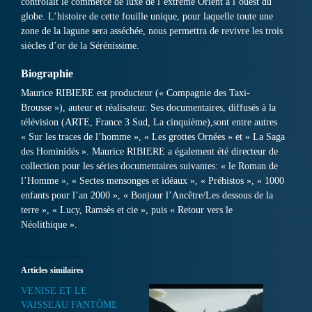
contrôlait le commerce de luxe de l’extrême Orient à l’ouest du
globe. L’histoire de cette fouille unique, pour laquelle toute une
zone de la lagune sera asséchée, nous permettra de revivre les trois
siècles d’or de la Sérénissime.
Biographie
Maurice RIBIERE est producteur (« Compagnie des Taxi-
Brousse »), auteur et réalisateur. Ses documentaires, diffusés à la
télévision (ARTE, France 3 Sud, La cinquième),sont entre autres
« Sur les traces de l’homme », « Les grottes Ornées » et « La Saga
des Hominidés ». Maurice RIBIERE a également été directeur de
collection pour les séries documentaires suivantes: « le Roman de
l’Homme », « Sectes mensonges et idéaux », « Préhistos », « 1000
enfants pour l’an 2000 », « Bonjour l’Ancêtre/Les dessous de la
terre », « Lucy, Ramsès et cie », puis « Retour vers le
Néolithique ».
Articles similaires
VENISE ET LE
VAISSEAU FANTÔME