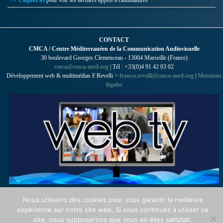
CONTACT
CMCA / Centre Méditerranéen de la Communication Audiovisuelle
30 boulevard Georges Clemenceau - 13004 Marseille (France)
cmca@cmca-med.org
| Tél : +33(0)4 91 42 03 02
Développement web & multimédias F.Revelli >
franco.revelli@cmca-med.org
|
Mentions
légales
Nous utilisons des cookies pour vous garantir la meilleure
expérience sur notre site web. Si vous continuez à utiliser ce
site, nous supposerons que vous en êtes satisfait.