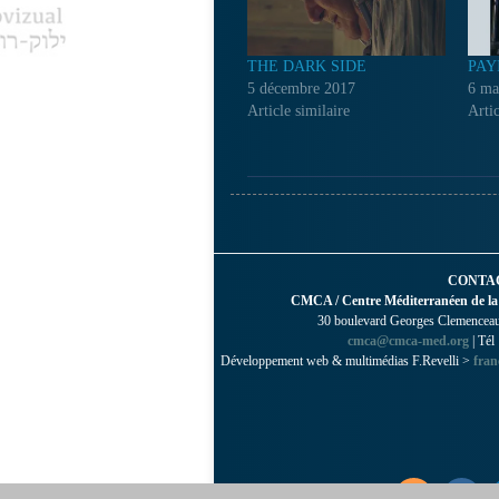
THE DARK SIDE
PAY
5 décembre 2017
6 ma
Article similaire
Artic
CONTA
CMCA / Centre Méditerranéen de la
30 boulevard Georges Clemenceau 
cmca@cmca-med.org
| Tél
Développement web & multimédias F.Revelli >
fran