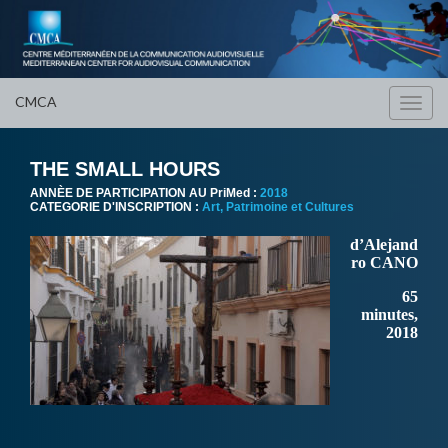
CMCA
Toggl
navig
THE SMALL HOURS
ANNÈE DE PARTICIPATION AU PriMed :
2018
CATEGORIE D'INSCRIPTION :
Art, Patrimoine et Cultures
d’Alejand
ro CANO
65
minutes,
2018