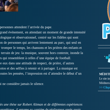
ersonnes attendent l’arrivée du pape.
 grand événement, en attendant un moment de grande intensité
logique et observationnel, centré sur les fidèles qui sont
on de personnes qui arrivent lentement au parc, qui seul en
tromper le temps, les chansons et les prières des enfants et
n terrain de jeu: la musique, souvent hors contexte, inonde la
 qui ressemblent à celles d’une équipe de football.
e eux dans une attitude de respect, de prière, d’autres
tos et des selfies à retenir et à partager. La musique est
toutes les pensées, l’impression est d’attendre le début d’un
MÉDIT
Le site i
Méditerr
i ne considère jamais le silence.
>> Cliqu
s une thèse sur Robert Altman et de différentes expériences
graphique, il entame sa carrière de réalisateur après avoir