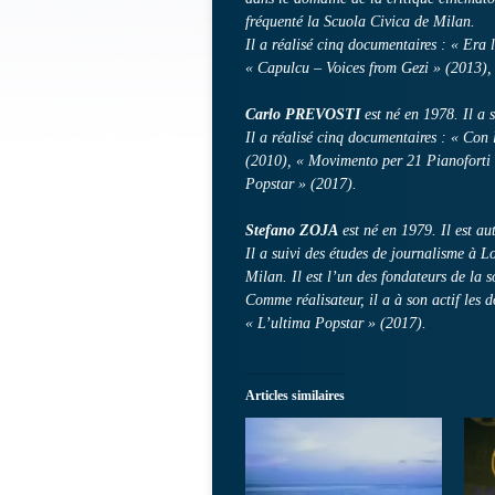
fréquenté la Scuola Civica de Milan.
Il a réalisé cinq documentaires : « Era 
« Capulcu – Voices from Gezi » (2013),
Carlo PREVOSTI
est né en 1978. Il a s
Il a réalisé cinq documentaires : « Con l
(2010), « Movimento per 21 Pianoforti 
Popstar » (2017).
Stefano ZOJA
est né en 1979. Il est aut
Il a suivi des études de journalisme à 
Milan. Il est l’un des fondateurs de la 
Comme réalisateur, il a à son actif les
« L’ultima Popstar » (2017).
Articles similaires