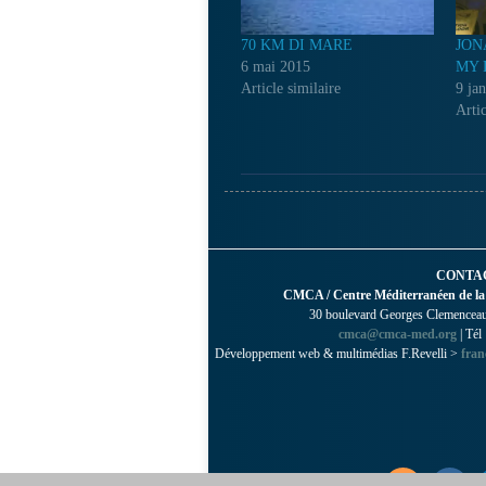
70 KM DI MARE
JON
6 mai 2015
MY 
Article similaire
9 ja
Artic
CONTA
CMCA / Centre Méditerranéen de la
30 boulevard Georges Clemenceau 
cmca@cmca-med.org
| Tél
Développement web & multimédias F.Revelli >
fran