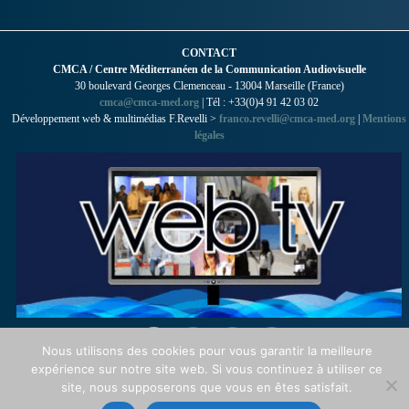
CONTACT
CMCA / Centre Méditerranéen de la Communication Audiovisuelle
30 boulevard Georges Clemenceau - 13004 Marseille (France)
cmca@cmca-med.org
| Tél : +33(0)4 91 42 03 02
Développement web & multimédias F.Revelli >
franco.revelli@cmca-med.org
|
Mentions
légales
Nous utilisons des cookies pour vous garantir la meilleure
expérience sur notre site web. Si vous continuez à utiliser ce
site, nous supposerons que vous en êtes satisfait.