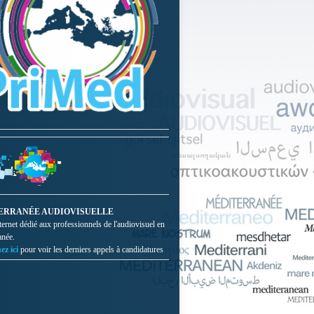
ERRANÉE AUDIOVISUELLE
nternet dédié aux professionnels de l'audiovisuel en
anée.
ez ici
pour voir les derniers appels à candidatures