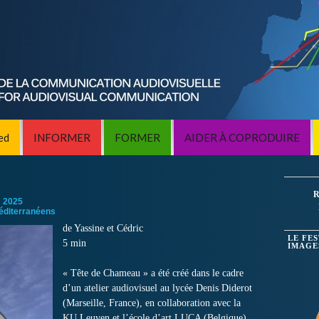
ed
INFORMER
FORMER
AIDER À COPRODUIRE
R
:
2025
éditerranéens
de Yassine et Cédric
LE FE
5 min
IMAGE
« Tête de Chameau » a été créé dans le cadre
d’un atelier audiovisuel au lycée Denis Diderot
(Marseille, France), en collaboration avec la
KU Leuven et l’école d’art LUCA (Belgique).