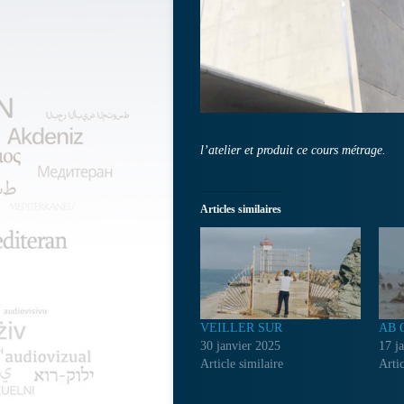
l’atelier et produit ce cours métrage.
Articles similaires
VEILLER SUR
AB 
30 janvier 2025
17 j
Article similaire
Artic