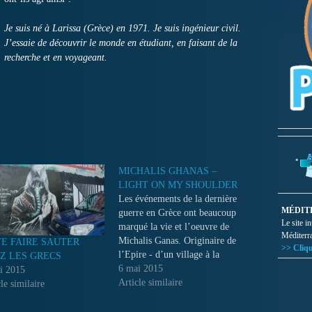
Je suis né à Larissa (Grèce) en 1971. Je suis ingénieur civil.
J’essaie de découvrir le monde en étudiant, en faisant de la
recherche et en voyageant.
MICHALIS GHANAS –
LIGHT ON MY SHOULDER
Les événements de la dernière
MÉDIT
guerre en Grèce ont beaucoup
Le site i
marqué la vie et l’oeuvre de
Méditerr
Michalis Ganas. Originaire de
TE FAIRE SAUTER
>> Cliqu
l’Epire - d’un village à la
Z LES GRECS
frontière de l’Albanie - il a
6 mai 2015
i 2015
vécu son enfance dans la
Article similaire
le similaire
période troublée de la guerre
civile et finalement passé six