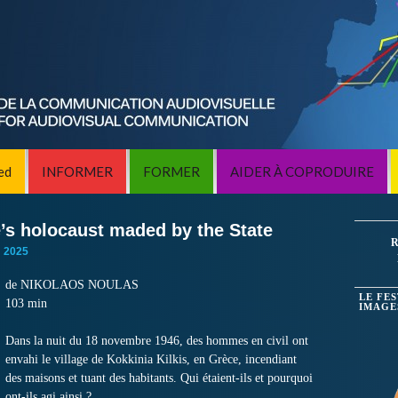
ed
INFORMER
FORMER
AIDER À COPRODUIRE
’s holocaust maded by the State
R
:
2025
de NIKOLAOS NOULAS
LE FE
103 min
IMAGE
Dans la nuit du 18 novembre 1946, des hommes en civil ont
envahi le village de Kokkinia Kilkis, en Grèce, incendiant
des maisons et tuant des habitants.
Qui étaient-ils et pourquoi
ont-ils agi ainsi ?