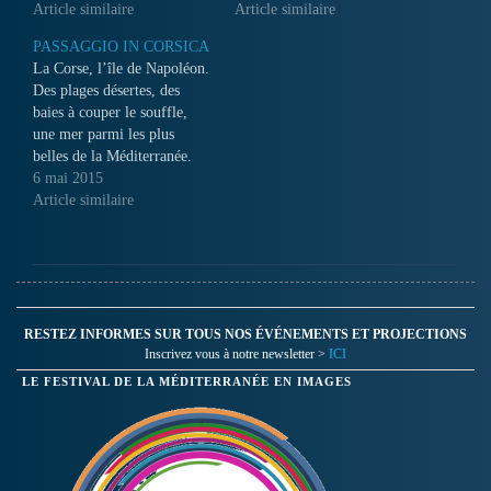
Article similaire
Article similaire
PASSAGGIO IN CORSICA
La Corse, l’île de Napoléon.
Des plages désertes, des
baies à couper le souffle,
une mer parmi les plus
belles de la Méditerranée.
Voilà les ressources d’une île
6 mai 2015
montagneuse qui ne compte
Article similaire
que 250.000 habitants.
RESTEZ INFORMES SUR TOUS NOS ÉVÉNEMENTS ET PROJECTIONS
Inscrivez vous à notre newsletter >
ICI
LE FESTIVAL DE LA MÉDITERRANÉE EN IMAGES