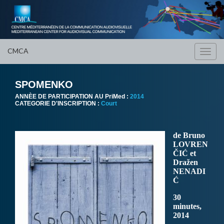
CMCA
Toggl
navig
SPOMENKO
ANNÈE DE PARTICIPATION AU PriMed :
2014
CATEGORIE D'INSCRIPTION :
Court
de Bruno
LOVREN
ČIĆ et
Dražen
NENADI
Ć
30
minutes,
2014