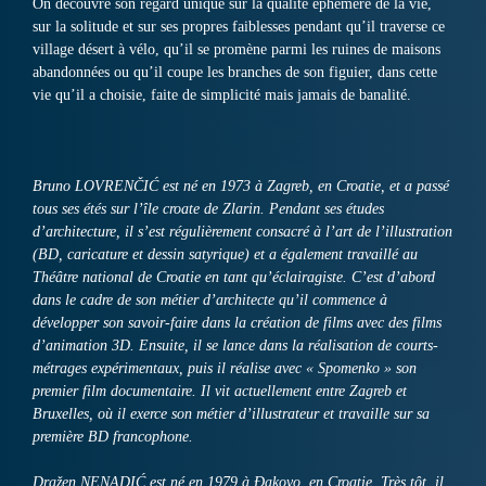
On découvre son regard unique sur la qualité éphémère de la vie,
sur la solitude et sur ses propres faiblesses pendant qu’il traverse ce
village désert à vélo, qu’il se promène parmi les ruines de maisons
abandonnées ou qu’il coupe les branches de son figuier, dans cette
vie qu’il a choisie, faite de simplicité mais jamais de banalité.
Bruno LOVRENČIĆ est né en 1973 à Zagreb, en Croatie, et a passé
tous ses étés sur l’île croate de Zlarin. Pendant ses études
d’architecture, il s’est régulièrement consacré à l’art de l’illustration
(BD, caricature et dessin satyrique) et a également travaillé au
Théâtre national de Croatie en tant qu’éclairagiste. C’est d’abord
dans le cadre de son métier d’architecte qu’il commence à
développer son savoir-faire dans la création de films avec des films
d’animation 3D. Ensuite, il se lance dans la réalisation de courts-
métrages expérimentaux, puis il réalise avec « Spomenko » son
premier film documentaire. Il vit actuellement entre Zagreb et
Bruxelles, où il exerce son métier d’illustrateur et travaille sur sa
première BD francophone.
Dražen NENADIĆ est né en 1979 à Đakovo, en Croatie. Très tôt, il