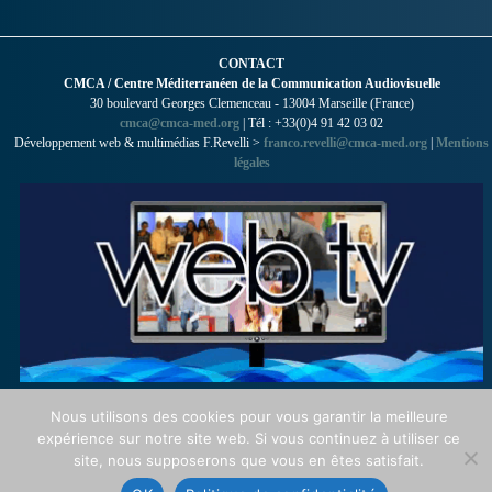
CONTACT
CMCA / Centre Méditerranéen de la Communication Audiovisuelle
30 boulevard Georges Clemenceau - 13004 Marseille (France)
cmca@cmca-med.org
| Tél : +33(0)4 91 42 03 02
Développement web & multimédias F.Revelli >
franco.revelli@cmca-med.org
|
Mentions
légales
Nous utilisons des cookies pour vous garantir la meilleure
expérience sur notre site web. Si vous continuez à utiliser ce
site, nous supposerons que vous en êtes satisfait.