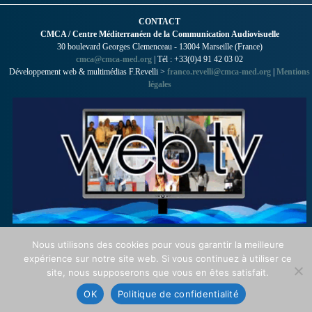
CONTACT
CMCA / Centre Méditerranéen de la Communication Audiovisuelle
30 boulevard Georges Clemenceau - 13004 Marseille (France)
cmca@cmca-med.org
| Tél : +33(0)4 91 42 03 02
Développement web & multimédias F.Revelli >
franco.revelli@cmca-med.org
|
Mentions
légales
Nous utilisons des cookies pour vous garantir la meilleure
expérience sur notre site web. Si vous continuez à utiliser ce
site, nous supposerons que vous en êtes satisfait.
OK
Politique de confidentialité