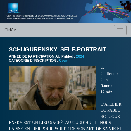
CMCA
Toggl
navig
SCHUGURENSKY. SELF-PORTRAIT
ANNÈE DE PARTICIPATION AU PriMed :
2024
CATEGORIE D'INSCRIPTION :
Court
de
Guillermo
García-
Ramon
12 min
L’ATELIER
DE PABLO
SCHUGUR
ENSKY EST UN LIEU SACRÉ. AUJOURD’HUI, IL NOUS
LAISSE ENTRER POUR PARLER DE SON ART, DE SA VIE ET