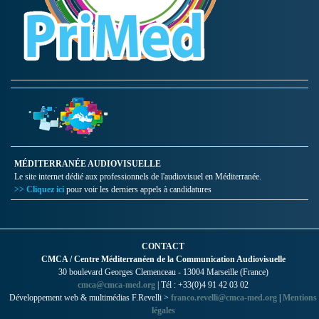
MÉDITERRANÉE AUDIOVISUELLE
Le site internet dédié aux professionnels de l'audiovisuel en Méditerranée.
>> Cliquez ici
pour voir les derniers appels à candidatures
CONTACT
CMCA / Centre Méditerranéen de la Communication Audiovisuelle
30 boulevard Georges Clemenceau - 13004 Marseille (France)
cmca@cmca-med.org
| Tél : +33(0)4 91 42 03 02
Développement web & multimédias F.Revelli >
franco.revelli@cmca-med.org
|
Mentions
légales