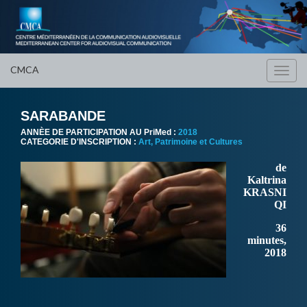
CMCA
Toggl
navig
SARABANDE
ANNÈE DE PARTICIPATION AU PriMed :
2018
CATEGORIE D'INSCRIPTION :
Art, Patrimoine et Cultures
de
Kaltrina
KRASNI
QI
36
minutes,
2018