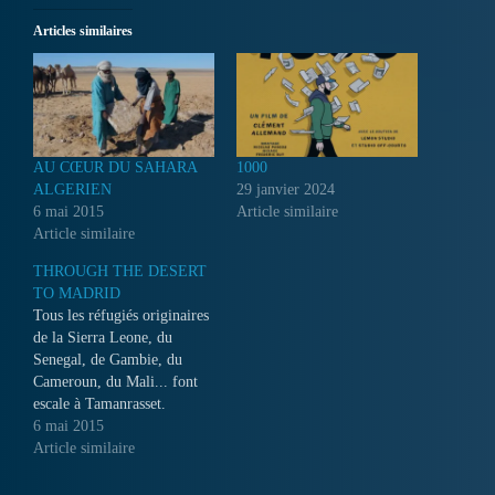
Articles similaires
AU CŒUR DU SAHARA
1000
ALGERIEN
29 janvier 2024
6 mai 2015
Article similaire
Article similaire
THROUGH THE DESERT
TO MADRID
Tous les réfugiés originaires
de la Sierra Leone, du
Senegal, de Gambie, du
Cameroun, du Mali... font
escale à Tamanrasset.
Jacques et Paul-Marie
6 mai 2015
viennent (à pied) du
Article similaire
Cameroun. C'est l'Europe
qu'ils visent, 6000