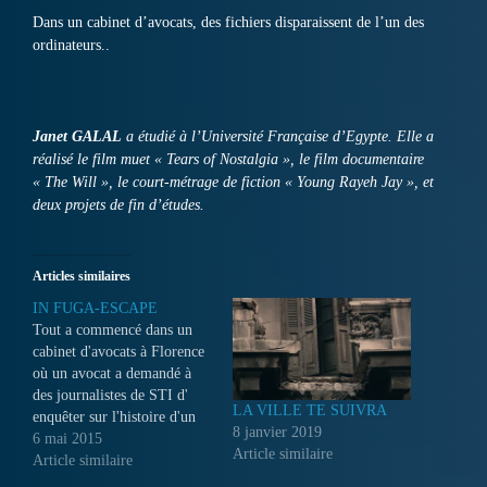
Dans un cabinet d’avocats, des fichiers disparaissent de l’un des
ordinateurs..
Janet GALAL
a étudié à l’Université Française d’Egypte. Elle a
réalisé le film muet « Tears of Nostalgia », le film documentaire
« The Will », le court-métrage de fiction « Young Rayeh Jay », et
deux projets de fin d’études.
Articles similaires
IN FUGA-ESCAPE
Tout a commencé dans un
cabinet d'avocats à Florence
où un avocat a demandé à
des journalistes de STI d'
LA VILLE TE SUIVRA
enquêter sur l'histoire d'un
8 janvier 2019
de ses journalistes amis. Ce
6 mai 2015
Article similaire
journaliste avait été
Article similaire
discrédité quand il a