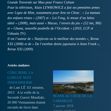
Grande Traversée sur Mao pour France Culture.
Pour la télévision, Alain LEWKOWICZ a fait ses premières armes
avec Ligne de Mire, notamment pour Arte en Chine : « La maman
des enfants tristes » (2007) et « Lei Feng, le retour d’un héros
idéal » (2008), mais aussi « Macao, l’envers du jeu » (52 mn, M6)
et « Ghana, nouvelle poubelle de l’Occident » (2010, LCP et
Ushuaïa TV).
Il est l’auteur de « Nanjiecun ou le meilleur des mondes », Revue
XXI (2008) et de « De l’extrême droite japonaise à Anne Frank »,
Revue XXI (2009).
Articles similaires
CÔNG BINH, LA
LONGUE NUIT
INDOCHINOISE
de Lam LÊ 111 minutes,
2013 A la veille de la
90 ANS AU CŒUR DE LA
Seconde Guerre Mondiale,
CAMARGUE
20 000 Vietnamiens étaient
7 janvier 2019
recrutés de force dans
Article similaire