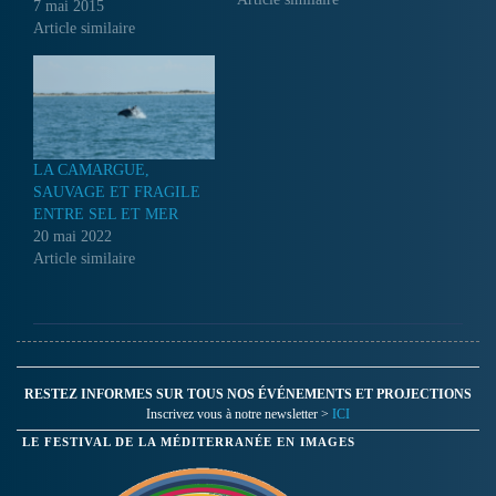
l’Indochine française pour
7 mai 2015
venir suppléer dans les
Article similaire
usines d’armement les
ouvriers français partis sur le
front allemand. Pris à tort
pour des soldats, bloqués en
France…
LA CAMARGUE,
SAUVAGE ET FRAGILE
ENTRE SEL ET MER
20 mai 2022
Article similaire
RESTEZ INFORMES SUR TOUS NOS ÉVÉNEMENTS ET PROJECTIONS
Inscrivez vous à notre newsletter >
ICI
LE FESTIVAL DE LA MÉDITERRANÉE EN IMAGES