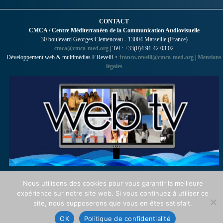
CONTACT
CMCA / Centre Méditerranéen de la Communication Audiovisuelle
30 boulevard Georges Clemenceau - 13004 Marseille (France)
cmca@cmca-med.org
| Tél : +33(0)4 91 42 03 02
Développement web & multimédias F.Revelli >
franco.revelli@cmca-med.org
|
Mentions
légales
Nous utilisons des cookies pour vous garantir la meilleure
expérience sur notre site web. Si vous continuez à utiliser ce
site, nous supposerons que vous en êtes satisfait.
OK
Politique de confidentialité