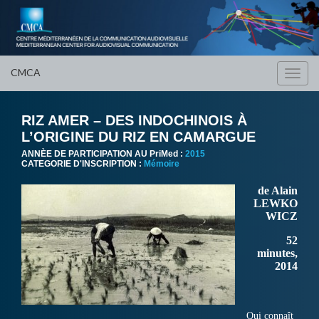
CMCA
Toggl
navig
RIZ AMER – DES INDOCHINOIS À
L’ORIGINE DU RIZ EN CAMARGUE
ANNÈE DE PARTICIPATION AU PriMed :
2015
CATEGORIE D'INSCRIPTION :
Mémoire
de Alain
LEWKO
WICZ
52
minutes,
2014
Qui connaît