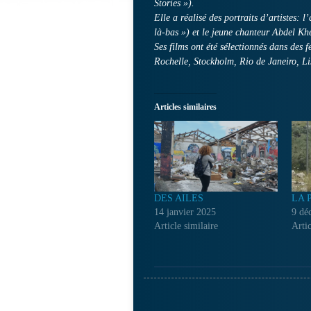
Stories »).
Elle a réalisé des portraits d’artistes: l
là-bas ») et le jeune chanteur Abdel Kh
Ses films ont été sélectionnés dans des f
Rochelle, Stockholm, Rio de Janeiro, L
Articles similaires
DES AILES
LA 
14 janvier 2025
9 dé
Article similaire
Artic