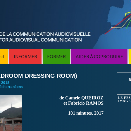
ed
INFORMER
FORMER
AIDER À COPRODUIRE
EDROOM DRESSING ROOM)
R
:
2018
éditerranéens
de Camele QUEIROZ
LE FE
IMAGE
et Fabricio RAMOS
101 minutes, 2017