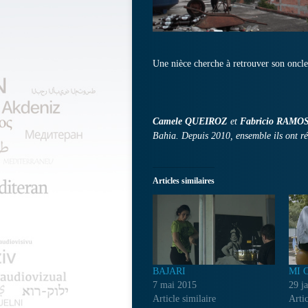
Une nièce cherche à retrouver son oncle
Camele QUEIROZ
et
Fabricio RAMO
Bahia. Depuis 2010, ensemble ils ont ré
Articles similaires
BAJARI
MI 
7 mai 2015
29 j
Article similaire
Artic