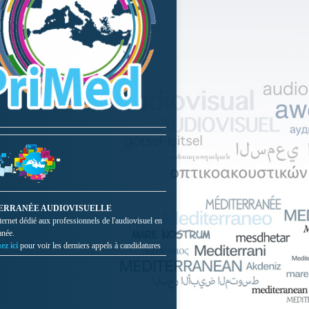
ERRANÉE AUDIOVISUELLE
nternet dédié aux professionnels de l'audiovisuel en
anée.
ez ici
pour voir les derniers appels à candidatures