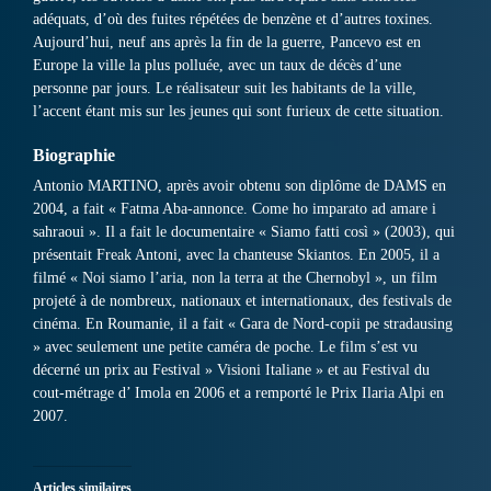
adéquats, d’où des fuites répétées de benzène et d’autres toxines.
Aujourd’hui, neuf ans après la fin de la guerre, Pancevo est en
Europe la ville la plus polluée, avec un taux de décès d’une
personne par jours. Le réalisateur suit les habitants de la ville,
l’accent étant mis sur les jeunes qui sont furieux de cette situation.
Biographie
Antonio MARTINO, après avoir obtenu son diplôme de DAMS en
2004, a fait « Fatma Aba-annonce. Come ho imparato ad amare i
sahraoui ». Il a fait le documentaire « Siamo fatti così » (2003), qui
présentait Freak Antoni, avec la chanteuse Skiantos. En 2005, il a
filmé « Noi siamo l’aria, non la terra at the Chernobyl », un film
projeté à de nombreux, nationaux et internationaux, des festivals de
cinéma. En Roumanie, il a fait « Gara de Nord-copii pe stradausing
» avec seulement une petite caméra de poche. Le film s’est vu
décerné un prix au Festival » Visioni Italiane » et au Festival du
cout-métrage d’ Imola en 2006 et a remporté le Prix Ilaria Alpi en
2007.
Articles similaires