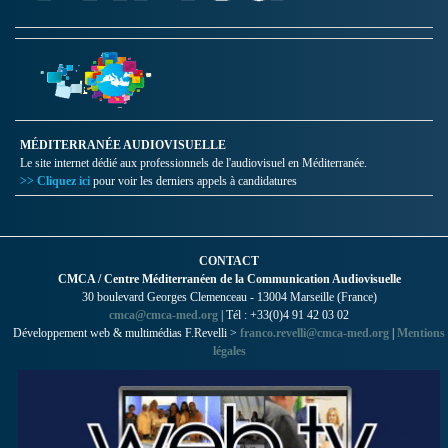
MÉDITERRANÉE AUDIOVISUELLE
Le site internet dédié aux professionnels de l'audiovisuel en Méditerranée.
>> Cliquez ici
pour voir les derniers appels à candidatures
CONTACT
CMCA / Centre Méditerranéen de la Communication Audiovisuelle
30 boulevard Georges Clemenceau - 13004 Marseille (France)
cmca@cmca-med.org
| Tél : +33(0)4 91 42 03 02
Développement web & multimédias F.Revelli >
franco.revelli@cmca-med.org
|
Mentions
légales