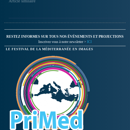
bou Tunisien au mois
Article similaire
d'Avril, avant de continuer
sa migration vers l'Europe.
Mais l'épervier, très
recherché par les braconniers
tunisiens, est menacé lors de
cette…
RESTEZ INFORMES SUR TOUS NOS ÉVÉNEMENTS ET PROJECTIONS
Inscrivez vous à notre newsletter >
ICI
LE FESTIVAL DE LA MÉDITERRANÉE EN IMAGES