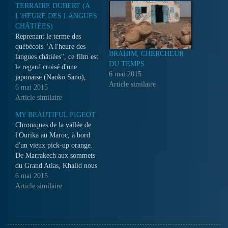
TERRAIRE DUBERT (A
L’HEURE DES LANGUES
CHÂTIÉES)
Reprenant le terme des
québécois "A l'heure des
BRAHIM, CHERCHEUR
langues châtiées", ce film est
DU TEMPS
le regard croisé d'une
6 mai 2015
japonaise (Naoko Sano),
Article similaire
d'un suédois (Sven
6 mai 2015
Bjorkman) et d'un québécois
Article similaire
(Claude Pelletier), qui tous
MY BEAUTIFUL PIGEOT
trois enseignent chez eux la
Chroniques de la vallée de
langue et la culture d'oc. Au-
l'Ourika au Maroc, à bord
delà de l'aspect local, c'est
d'un vieux pick-up orange.
une réflexion sur la…
De Marrakech aux sommets
du Grand Atlas, Khalid nous
balade, se raconte,
6 mai 2015
s'interroge sur son pays, ses
Article similaire
origines, sa foi… Qui sont à
l'origine les Berbères?