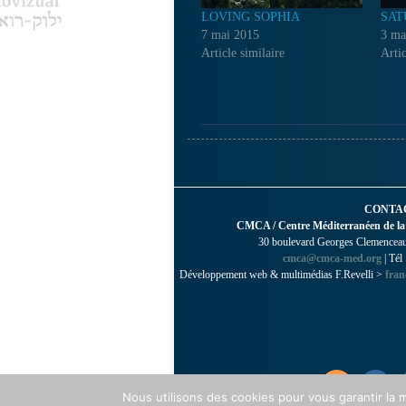
LOVING SOPHIA
SAT
7 mai 2015
3 ma
Article similaire
Artic
CONTA
CMCA / Centre Méditerranéen de la
30 boulevard Georges Clemenceau 
cmca@cmca-med.org
| Tél
Développement web & multimédias F.Revelli >
fran
Nous utilisons des cookies pour vous garantir la m