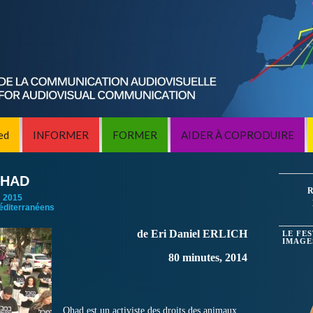
ed
INFORMER
FORMER
AIDER À COPRODUIRE
OHAD
R
:
2015
éditerranéens
de Eri Daniel ERLICH
LE FE
IMAGE
80 minutes, 2014
Ohad est un activiste des droits des animaux.