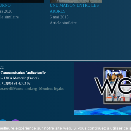
URNO
UNE MAISON ENTRE LES
rs 2026
ARBRES
le similaire
6 mai 2015
Article similaire
CT
 Communication Audiovisuelle
- 13004 Marseille (France)
 : +33(0)4 91 42 03 02
co.revelli@cmca-med.org
|
Mentions légales
eilleure expérience sur notre site web. Si vous continuez à utiliser ce