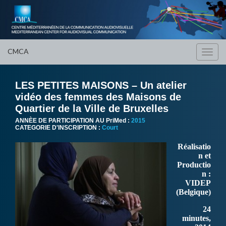
CMCA
Toggl
navig
LES PETITES MAISONS – Un atelier
vidéo des femmes des Maisons de
Quartier de la Ville de Bruxelles
ANNÈE DE PARTICIPATION AU PriMed :
2015
CATEGORIE D'INSCRIPTION :
Court
Réalisatio
n et
Productio
n :
VIDEP
(Belgique)
24
minutes,