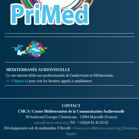
MÉDITERRANÉE AUDIOVISUELLE
Le site internet dédié aux professionnels de l'audiovisuel en Méditerranée.
>> Cliquez ici
pour voir les derniers appels à candidatures
CONTACT
CMCA / Centre Méditerranéen de la Communication Audiovisuelle
30 boulevard Georges Clemenceau - 13004 Marseille (France)
cmca@cmca-med.org
| Tél : +33(0)4 91 42 03 02
Développement web & multimédias F.Revelli >
franco.revelli@cmca-med.org
|
Mentions
légales