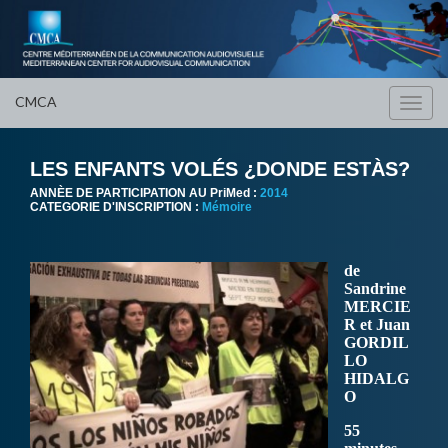
CMCA
Toggl
navig
LES ENFANTS VOLÉS ¿DONDE ESTÀS?
ANNÈE DE PARTICIPATION AU PriMed :
2014
CATEGORIE D'INSCRIPTION :
Mémoire
de
Sandrine
MERCIE
R et Juan
GORDIL
LO
HIDALG
O
55