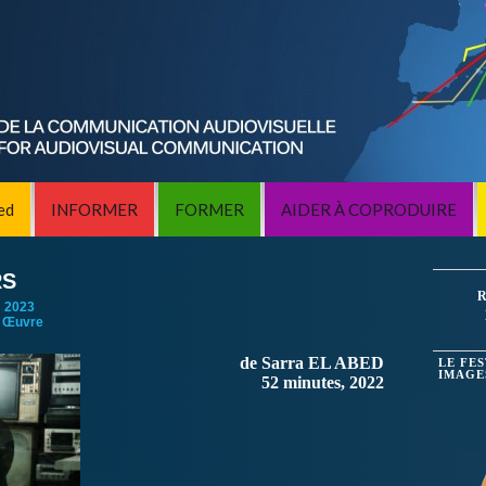
ed
INFORMER
FORMER
AIDER À COPRODUIRE
RS
R
:
2023
 Œuvre
de Sarra EL ABED
LE FE
IMAGE
52 minutes, 2022