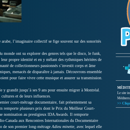
abe, l’imaginaire collectif se fige souvent sur des sonorités
du monde ont su explorer des genres tels que le disco, le funk,
t leur propre identité et en y mêlant des rythmiques héritées de
uté de collectionneurs passionnés s’investit corps et âme
uniques, menacés de disparaître à jamais. Découvrons ensemble
loient pour faire vivre cette musique et assurer sa transmission.
MÉDIT
le y grandit jusqu’à ses 9 ans pour ensuite migrer à Montréal.
Le site i
cultures et de leurs influences.
Méditerr
remier court-métrage documentaire, fait présentement sa
>> Cliqu
film remporte plusieurs prix dont le Prix du Meilleur Court-
ne nomination au prestigieux IDA Awards. Il remporte
adio-Canada aux Rencontres Internationales du Documentaire
rio de son premier long-métrage
Adieu minette
, avec lequel elle