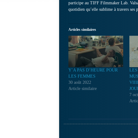
participe au TIFF Filmmaker Lab. Valsan
quotidien qu’elle sublime à travers ses
Articles similaires
Y’A PAS D’HEURE POUR
LES
LES FEMMES
MUS
30 août 2022
VII
Article similaire
JOU
7 oc
Artic