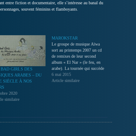
t entre fiction et documentaire, elle s’intéresse au banal du
 personnages, souvent féminins et flamboyants.
MAROKSTAR
Le groupe de musique Aïwa
sort au printemps 2007 un cd
de remixes de leur second
album « El Nar » (le feu, en
arabe). La tournée qui succède
 BAD GIRLS DES
à la sortie de ce disque amène
6 mai 2015
IQUES ARABES – DU
le groupe à effectuer un
Article similaire
IE SIÈCLE À NOS
concert au Festival des
RS
Calèches de Marrakech...
tobre 2020
le similaire