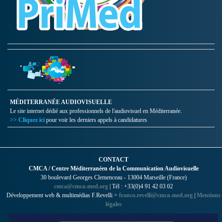
MÉDITERRANÉE AUDIOVISUELLE
Le site internet dédié aux professionnels de l'audiovisuel en Méditerranée.
>> Cliquez ici
pour voir les derniers appels à candidatures
CONTACT
CMCA / Centre Méditerranéen de la Communication Audiovisuelle
30 boulevard Georges Clemenceau - 13004 Marseille (France)
cmca@cmca-med.org
| Tél : +33(0)4 91 42 03 02
Développement web & multimédias F.Revelli >
franco.revelli@cmca-med.org
|
Mentions
légales