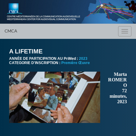
CMCA
Toggl
navig
A LIFETIME
ANNÈE DE PARTICIPATION AU PriMed :
2023
CATEGORIE D'INSCRIPTION :
Première Œuvre
Marta
ROMER
O
72
minutes,
2023