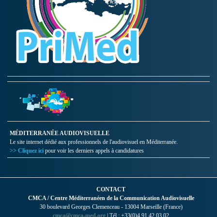
MÉDITERRANÉE AUDIOVISUELLE
Le site internet dédié aux professionnels de l'audiovisuel en Méditerranée.
>> Cliquez ici
pour voir les derniers appels à candidatures
CONTACT
CMCA / Centre Méditerranéen de la Communication Audiovisuelle
30 boulevard Georges Clemenceau - 13004 Marseille (France)
cmca@cmca-med.org
| Tél : +33(0)4 91 42 03 02