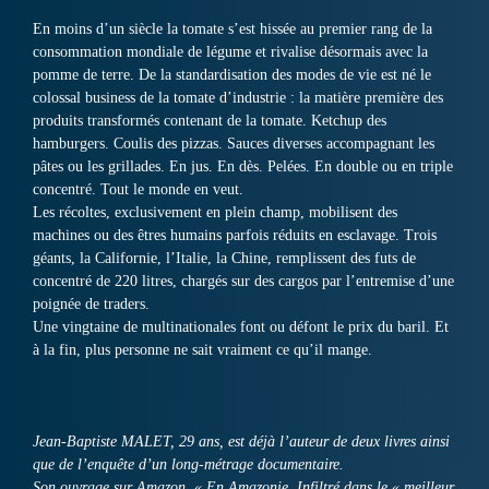
En moins d’un siècle la tomate s’est hissée au premier rang de la
consommation mondiale de légume et rivalise désormais avec la
pomme de terre. De la standardisation des modes de vie est né le
colossal business de la tomate d’industrie : la matière première des
produits transformés contenant de la tomate. Ketchup des
hamburgers. Coulis des pizzas. Sauces diverses accompagnant les
pâtes ou les grillades. En jus. En dès. Pelées. En double ou en triple
concentré. Tout le monde en veut.
Les récoltes, exclusivement en plein champ, mobilisent des
machines ou des êtres humains parfois réduits en esclavage. Trois
géants, la Californie, l’Italie, la Chine, remplissent des futs de
concentré de 220 litres, chargés sur des cargos par l’entremise d’une
poignée de traders.
Une vingtaine de multinationales font ou défont le prix du baril. Et
à la fin, plus personne ne sait vraiment ce qu’il mange.
Jean-Baptiste MALET, 29 ans, est déjà l’auteur de deux livres ainsi
que de l’enquête d’un long-métrage documentaire.
Son ouvrage sur Amazon, « En Amazonie. Infiltré dans le « meilleur