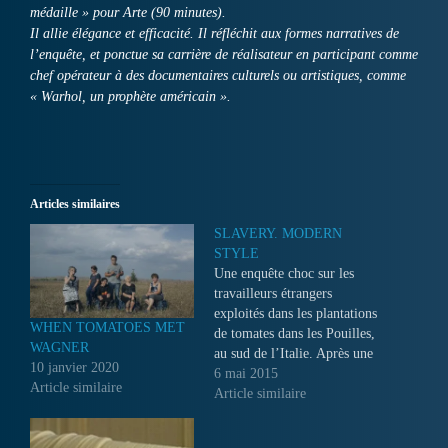
médaille » pour Arte (90 minutes).
Il allie élégance et efficacité. Il réfléchit aux formes narratives de
l’enquête, et ponctue sa carrière de réalisateur en participant comme
chef opérateur à des documentaires culturels ou artistiques, comme
« Warhol, un prophète américain ».
Articles similaires
SLAVERY. MODERN
STYLE
Une enquête choc sur les
travailleurs étrangers
exploités dans les plantations
WHEN TOMATOES MET
de tomates dans les Pouilles,
WAGNER
au sud de l’Italie. Après une
10 janvier 2020
série de disparitions et de
6 mai 2015
Article similaire
décès suspects, une unité
Article similaire
spéciale d'investigation italo-
polonaise a lancé des