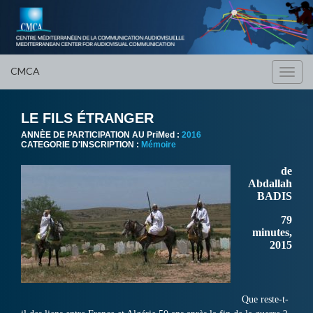
CMCA
Toggl
navig
LE FILS ÉTRANGER
ANNÈE DE PARTICIPATION AU PriMed :
2016
CATEGORIE D'INSCRIPTION :
Mémoire
de
Abdallah
BADIS
79
minutes,
2015
Que reste-t-