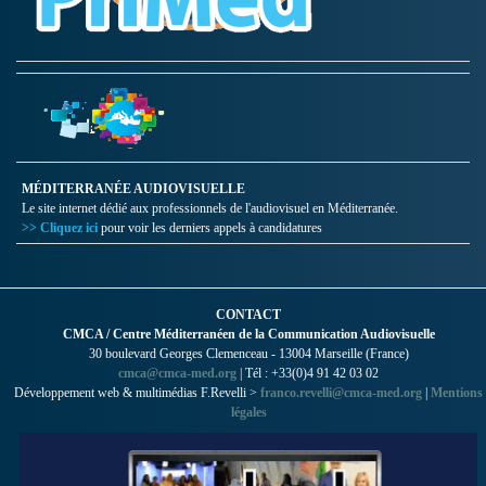
MÉDITERRANÉE AUDIOVISUELLE
Le site internet dédié aux professionnels de l'audiovisuel en Méditerranée.
>> Cliquez ici
pour voir les derniers appels à candidatures
CONTACT
CMCA / Centre Méditerranéen de la Communication Audiovisuelle
30 boulevard Georges Clemenceau - 13004 Marseille (France)
cmca@cmca-med.org
| Tél : +33(0)4 91 42 03 02
Développement web & multimédias F.Revelli >
franco.revelli@cmca-med.org
|
Mentions
légales