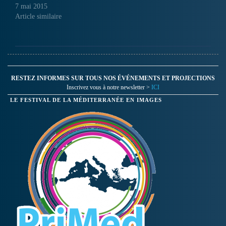
camps du conflit et enfants
7 mai 2015
héritiers de l'histoire
Article similaire
coloniale franco-algérienne,
nous ramènent en 1962 en
plein Sahara algérien. D'une
zone désertique irradiée aux
faubourgs…
RESTEZ INFORMES SUR TOUS NOS ÉVÉNEMENTS ET PROJECTIONS
Inscrivez vous à notre newsletter >
ICI
LE FESTIVAL DE LA MÉDITERRANÉE EN IMAGES