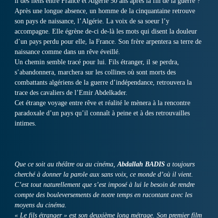
il des liens entre France et Algérie 50 ans après la fin de la guerre ?
Après une longue absence, un homme de la cinquantaine retrouve
son pays de naissance, l’Algérie. La voix de sa soeur l’y
accompagne. Elle égrène de-ci de-là les mots qui disent la douleur
d’un pays perdu pour elle, la France. Son frère arpentera sa terre de
naissance comme dans un rêve éveillé.
Un chemin semble tracé pour lui. Fils étranger, il se perdra,
s’abandonnera, marchera sur les collines où sont morts des
combattants algériens de la guerre d’indépendance, retrouvera la
trace des cavaliers de l’Emir Abdelkader.
Cet étrange voyage entre rêve et réalité le mènera à la rencontre
paradoxale d’un pays qu’il connaît à peine et à des retrouvailles
intimes.
Que ce soit au théâtre ou au cinéma,
Abdallah BADIS
a toujours
cherché à donner la parole aux sans voix, ce monde d’où il vient.
C’est tout naturellement que s’est imposé à lui le besoin de rendre
compte des bouleversements de notre temps en racontant avec les
moyens du cinéma.
« Le fils étranger » est son deuxième long métrage. Son premier film